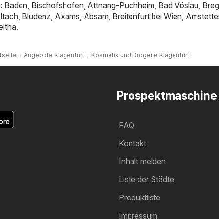
n:
Baden
,
Bischofshofen
,
Attnang-Puchheim
,
Bad Vöslau
,
Bre
ltach
,
Bludenz
,
Axams
,
Absam
,
Breitenfurt bei Wien
,
Amstette
eitha
.
tseite
Angebote Klagenfurt
Kosmetik und Drogerie Klagenfurt
Prospektmaschine
FAQ
Kontakt
Inhalt melden
Liste der Städte
Produktliste
Impressum