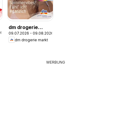
dm drogerie
26
09.07.2026 - 09.08.2026
markt Journal
dm drogerie markt
Juli 2026
WERBUNG