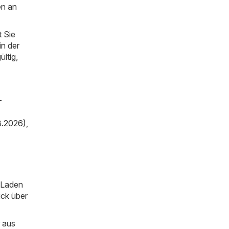
en an
 Sie
in der
ültig,
-
8.2026)
,
m Laden
ick über
 aus