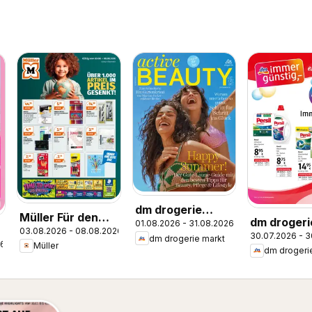
dm drogerie
Müller Für den
dm drogeri
01.08.2026 - 31.08.2026
markt Active
03.08.2026 - 08.08.2026
perfekten
30.07.2026 - 
markt Flug
dm drogerie markt
Beauty Magazin
26
Müller
Schulstart
dm drogeri
August 20
07,08/2026