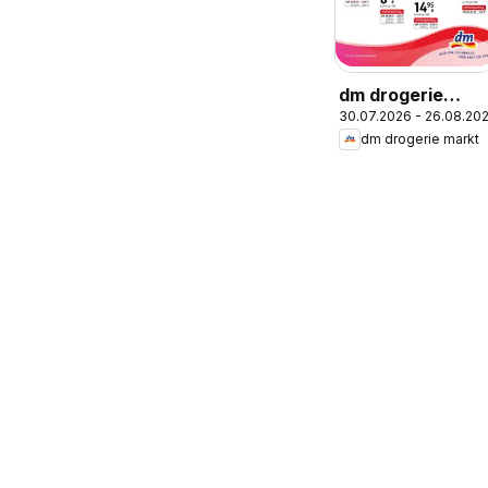
dm drogerie
30.07.2026 - 26.08.20
markt Journal
dm drogerie markt
Express August