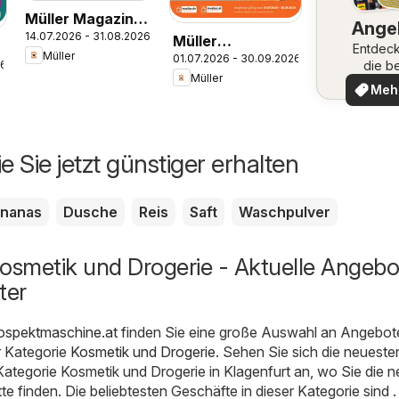
Müller Magazine
Ange
14.07.2026 - 31.08.2026
Lifestyle 4/26
Müller
Entdeck
Müller
01.07.2026 - 30.09.2026
Taschenbücher
die b
26
Müller
Ange
Meh
ent
e Sie jetzt günstiger erhalten
nanas
Dusche
Reis
Saft
Waschpulver
osmetik und Drogerie - Aktuelle Angebo
ter
rospektmaschine.at
finden Sie eine große Auswahl an Angebot
r Kategorie
Kosmetik und Drogerie
. Sehen Sie sich die neueste
ategorie Kosmetik und Drogerie in Klagenfurt an, wo Sie die 
e finden. Die beliebtesten Geschäfte in dieser Kategorie sind 