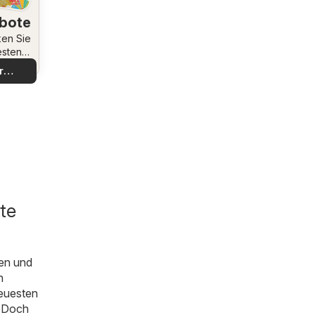
bote
en Sie
esten
bote
r
decken
te
en und
n
neuesten
. Doch