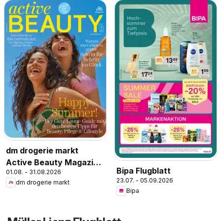
dm drogerie markt
Active Beauty Magazin
Bipa Flugblatt
01.08. - 31.08.2026
07,08/2026
23.07. - 05.09.2026
dm drogerie markt
Bipa