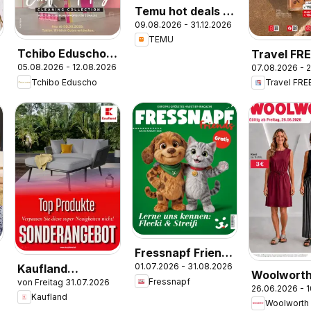
Temu hot deals –
09.08.2026 - 31.12.2026
Austria
TEMU
Tchibo Eduscho
Travel FR
05.08.2026 - 12.08.2026
07.08.2026 - 
Tchibo Magazin
Flugblatt
Tchibo Eduscho
Travel FRE
Fressnapf Friends
01.07.2026 - 31.08.2026
Kaufland
07,08/26
Woolwort
Fressnapf
von Freitag 31.07.2026
Flugblatt
26.06.2026 - 
Flugblatt
Kaufland
Woolworth