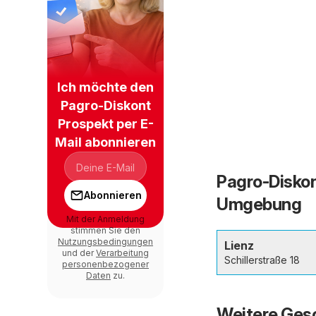
Ich möchte den
Pagro-Diskont
Prospekt per E-
Mail abonnieren
Pagro-Diskont
Abonnieren
Umgebung
Mit der Anmeldung
stimmen Sie den
Nutzungsbedingungen
Lienz
und der
Verarbeitung
Schillerstraße 18
personenbezogener
Daten
zu.
Weitere Gesc