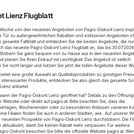
t Lienz Flugblatt
 Woche von den neuesten Angeboten von Pagro-Diskont Lienz inspi
ie Tür zu außergewöhnlichen Rabatten und exklusiven Angeboten öf
s gesamte Faltblatt und entdecken Sie die besten Angebote, die nur
ch das neueste Pagro-Diskont Lienz Flugblatt an, das bis 30.07.2026
t. Stöbern Sie ganz bequem von zu Hause aus in den neuesten Ang
 planen Sie Ihren Einkauf mit Leichtigkeit. Das Angebot ist zeitlich
 Sie nicht länger und nutzen Sie jetzt die tollen Angebote dieser W
bietet eine große Auswahl an Qualitätsprodukten zu günstigen Preis
er interessanter Produkte, entdecken Sie also gleich das gesamte So
Lienz anbietet.
wann der Pagro-Diskont Lienz geöffnet hat? Details zu den Öffnung
er Website oder direkt auf
pagro.at
. Bitte beachten Sie, dass die
eiertagen, Wochenenden oder zu besonderen Anlässen variieren k
ne Filialen finden Sie auch in anderen Städten, wie . Auf unserer W
 neuesten Prospekte von Pagro-Diskont Lienz durchstöbern. Die Fl
e aktualisiert, damit Sie keinen Rabatt mehr verpassen. Für weitere
agro-Diskont besuchen Sie bitte die offizielle Website
pagro.at
. Wen