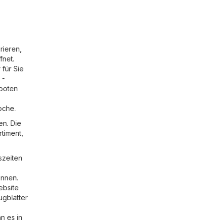
rieren,
fnet.
 für Sie
 -
eboten
oche.
en. Die
rtiment,
szeiten
önnen.
ebsite
ugblätter
n es in