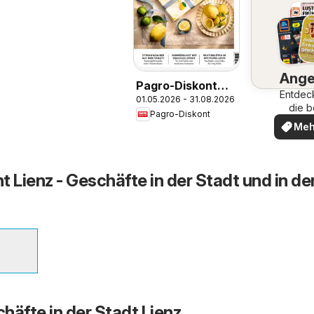
Ange
Pagro-Diskont
Entdec
01.05.2026 - 31.08.2026
Ideenwerk
die b
Pagro-Diskont
Ange
Meh
ent
 Lienz - Geschäfte in der Stadt und in de
häfte in der Stadt Lienz