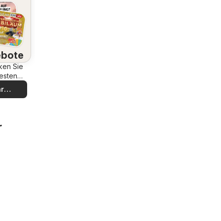
bote
ken Sie
esten
bote
r
decken
r