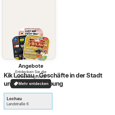
Angebote
Entdecken Sie die
Kik Lochau - Geschäfte in der Stadt
besten Angebote
und in der Umgebung
Mehr entdecken
Lochau
Landstraße 6