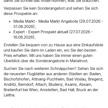
damit Sie schnell das finden können, was Sie brauchen.
Verpassen Sie kein Sonderangebot und sehen Sie sich
diese Prospekte an:
Media Markt - Media Markt Angebote (29.07.2026 -
31.08.2026)
,
Expert - Expert Prospekt aktuell (27.07.2026 -
16.08.2026)
,
Erstellen Sie bequem von zu Hause aus eine Einkaufsliste
und kaufen Sie dann im Laden ein, wo Sie den besten
Preis erhalten. Mit uns haben Sie immer einen guten
Überblick über die Sonderangebote in Mariatrost.
Suchen Sie nach weiteren Schnäppchen? Sehen Sie sich
die neuesten Flugblätter aus anderen Städten an:
Baden
,
Bischofshofen
,
Attnang-Puchheim
,
Bad Vöslau
,
Bregenz
,
Andritz
,
Berndorf
,
Altach
,
Bludenz
,
Axams
,
Absam
,
Breitenfurt bei Wien
,
Amstetten
,
Bad Hall
,
Bruck an der
Leitha
.