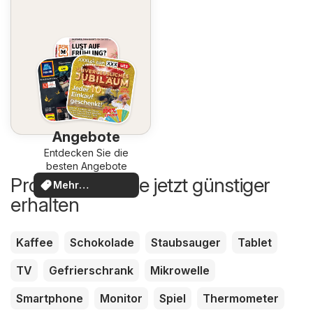
Angebote
Entdecken Sie die
besten Angebote
Produkte, die Sie jetzt günstiger
Mehr
erhalten
entdecken
Kaffee
Schokolade
Staubsauger
Tablet
TV
Gefrierschrank
Mikrowelle
Smartphone
Monitor
Spiel
Thermometer