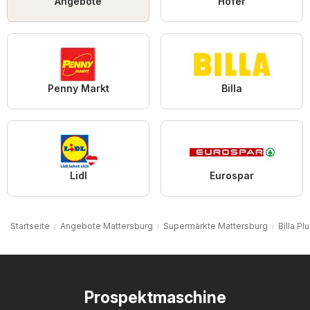
Angebote
Hofer
Penny Markt
Billa
Lidl
Eurospar
Startseite
Angebote Mattersburg
Supermärkte Mattersburg
Billa P
Prospektmaschine