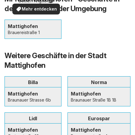
besten Angebote
der Stadt und in der Umgebung
Mehr entdecken
Mattighofen
Brauereistraße 1
Weitere Geschäfte in der Stadt
Mattighofen
Billa
Norma
Mattighofen
Mattighofen
Braunauer Strasse 6b
Braunauer Straße 1B 1B
Lidl
Eurospar
Mattighofen
Mattighofen