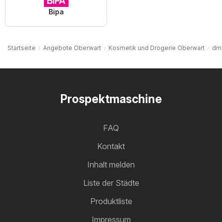
Bipa
Startseite
Angebote Oberwart
Kosmetik und Drogerie Oberwart
dm 
Prospektmaschine
FAQ
Kontakt
Inhalt melden
Liste der Städte
Produktliste
Impressum