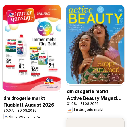
dm drogerie markt
Active Beauty Magazin
dm drogerie markt
01.08. - 31.08.2026
07,08/2026
Flugblatt August 2026
dm drogerie markt
30.07. - 30.08.2026
dm drogerie markt