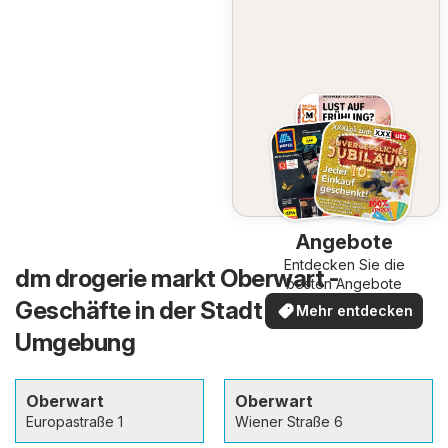
Angebote
Entdecken Sie die
dm drogerie markt Oberwart -
besten Angebote
Geschäfte in der Stadt und in der
Mehr entdecken
Umgebung
Oberwart
Oberwart
Europastraße 1
Wiener Straße 6