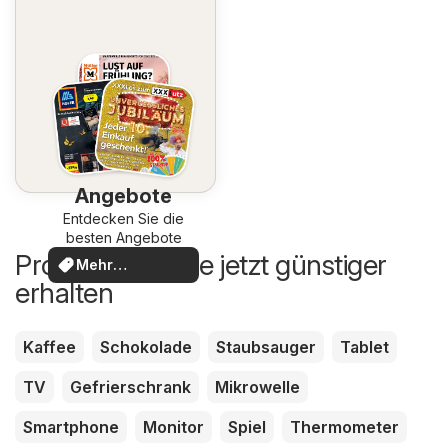
Angebote
Entdecken Sie die
besten Angebote
Produkte, die Sie jetzt günstiger
Mehr
erhalten
entdecken
Kaffee
Schokolade
Staubsauger
Tablet
TV
Gefrierschrank
Mikrowelle
Smartphone
Monitor
Spiel
Thermometer