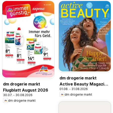
dm drogerie markt
Active Beauty Magazin
dm drogerie markt
01.08. - 31.08.2026
07,08/2026
Flugblatt August 2026
dm drogerie markt
30.07. - 30.08.2026
dm drogerie markt