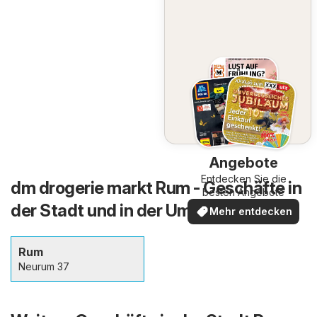
Angebote
Entdecken Sie die
dm drogerie markt Rum - Geschäfte in
besten Angebote
der Stadt und in der Umgebung
Mehr entdecken
Rum
Neurum 37