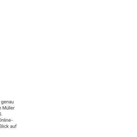
r genau
n Müller
6.
Online-
Blick auf