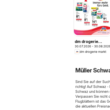
dm drogerie
30.07.2026 - 30.08.202
markt Flugblatt
dm drogerie markt
August 2026
Müller Schwa
Sind Sie auf der Suc
richtig! Auf
Schwaz - 
Schwaz und können so
Verpassen Sie nicht d
Flugblättern ist das 
die aktuellen Preisna