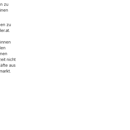
en zu
einen
nen zu
er.at
.
können
den
onen
it nicht
äfte aus
markt
.