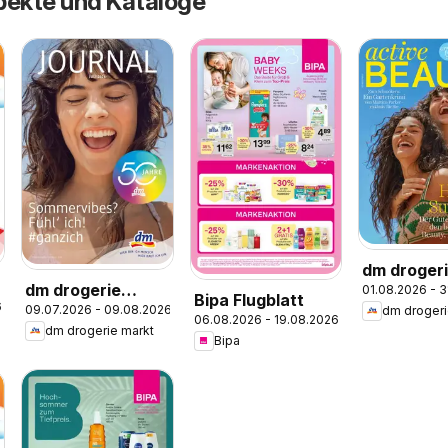
pekte und Kataloge
dm droger
dm drogerie
01.08.2026 - 
markt Act
Bipa Flugblatt
6
09.07.2026 - 09.08.2026
dm drogeri
markt Journal Juli
Beauty Ma
06.08.2026 - 19.08.2026
dm drogerie markt
2026
07,08/202
Bipa