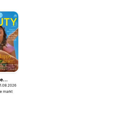
ie
31.08.2026
ive
e markt
gazin
6