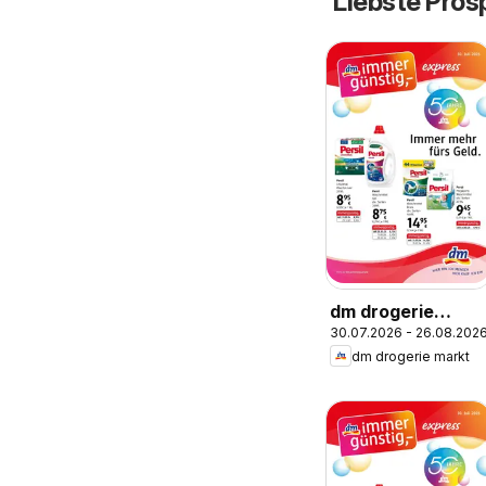
Liebste Pros
dm drogerie
30.07.2026 - 26.08.202
markt Journal
dm drogerie markt
Express August