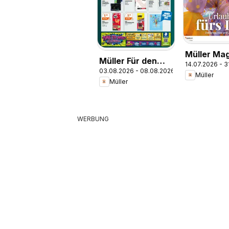
Müller Ma
Müller Für den
14.07.2026 - 
Lifestyle 
03.08.2026 - 08.08.2026
perfekten
Müller
Müller
Schulstart
WERBUNG