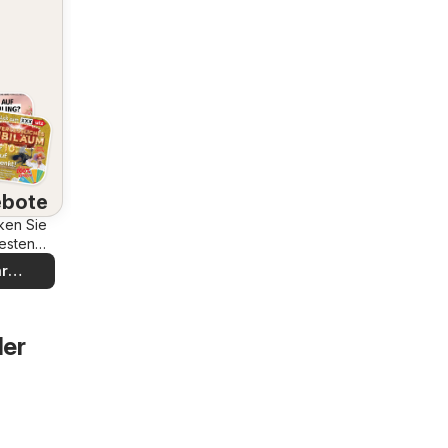
bote
ken Sie
esten
bote
r
decken
der