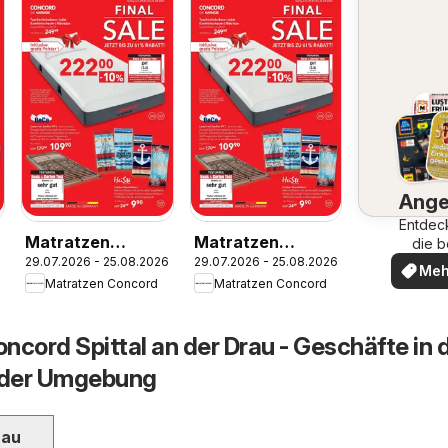
Ange
Entdec
Matratzen
Matratzen
die b
Ange
29.07.2026 - 25.08.2026
29.07.2026 - 25.08.2026
Concord Graz
Concord Graz
Meh
Matratzen Concord
Matratzen Concord
ent
ncord Spittal an der Drau - Geschäfte in 
n der Umgebung
rau