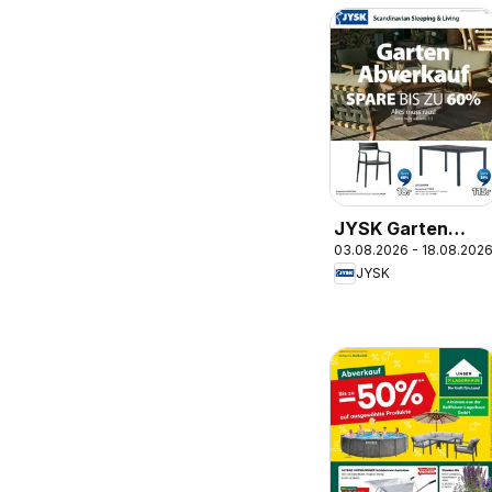
JYSK Garten
03.08.2026 - 18.08.202
Abverkauf Spare
JYSK
Bis Zu 60%