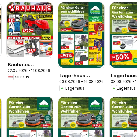
Bauhaus
6
22.07.2026 - 11.08.2026
Pasching, Wels,
Lagerhaus
Lagerhaus
Bauhaus
Steyr
03.08.2026 - 16.08.2026
03.08.2026 - 
Wochen
Wochen
Lagerhaus
Lagerhaus
Angebote
Angebote