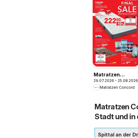
Matratzen
29.07.2026 - 25.08.2026
Concord Linz
Matratzen Concord
Matratzen Co
Stadt und i
Spittal an der D