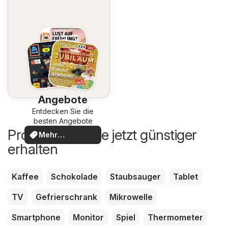
Angebote
Entdecken Sie die
besten Angebote
Produkte, die Sie jetzt günstiger
Mehr
erhalten
entdecken
Kaffee
Schokolade
Staubsauger
Tablet
TV
Gefrierschrank
Mikrowelle
Smartphone
Monitor
Spiel
Thermometer