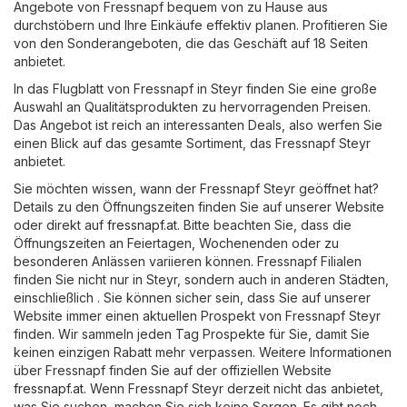
Angebote von Fressnapf bequem von zu Hause aus
durchstöbern und Ihre Einkäufe effektiv planen. Profitieren Sie
von den Sonderangeboten, die das Geschäft auf 18 Seiten
anbietet.
In das Flugblatt von Fressnapf in Steyr finden Sie eine große
Auswahl an Qualitätsprodukten zu hervorragenden Preisen.
Das Angebot ist reich an interessanten Deals, also werfen Sie
einen Blick auf das gesamte Sortiment, das Fressnapf Steyr
anbietet.
Sie möchten wissen, wann der Fressnapf Steyr geöffnet hat?
Details zu den Öffnungszeiten finden Sie auf unserer Website
oder direkt auf
fressnapf.at
. Bitte beachten Sie, dass die
Öffnungszeiten an Feiertagen, Wochenenden oder zu
besonderen Anlässen variieren können. Fressnapf Filialen
finden Sie nicht nur in Steyr, sondern auch in anderen Städten,
einschließlich . Sie können sicher sein, dass Sie auf unserer
Website immer einen aktuellen Prospekt von Fressnapf Steyr
finden. Wir sammeln jeden Tag Prospekte für Sie, damit Sie
keinen einzigen Rabatt mehr verpassen. Weitere Informationen
über Fressnapf finden Sie auf der offiziellen Website
fressnapf.at
. Wenn Fressnapf Steyr derzeit nicht das anbietet,
was Sie suchen, machen Sie sich keine Sorgen. Es gibt noch