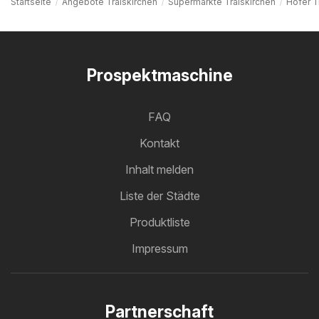
Startseite
Angebote Traiskirchen
Supermärkte Traiskirchen
Hofer T
Prospektmaschine
FAQ
Kontakt
Inhalt melden
Liste der Städte
Produktliste
Impressum
Partnerschaft