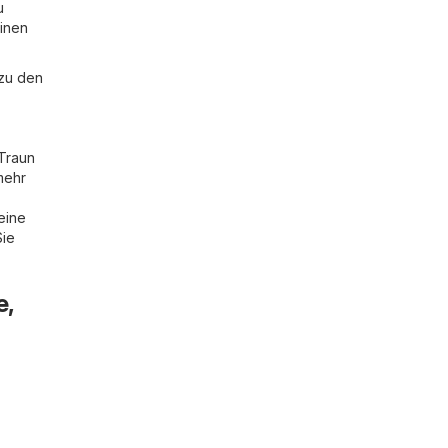
u
einen
 zu den
 Traun
 mehr
eine
Sie
e,