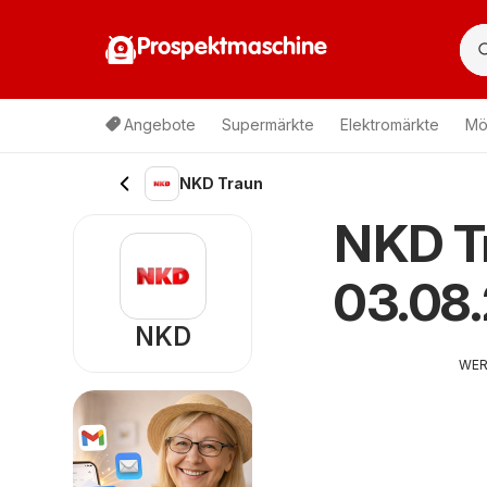
Prospektmaschine
Angebote
Supermärkte
Elektromärkte
Mö
NKD Traun
NKD Tr
03.08
NKD
WE