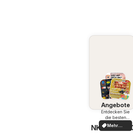
Angebote
Entdecken Sie
die besten
Angebote
Mehr
NKD Traun - 
entdecken