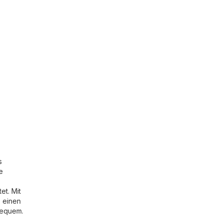
s
e
et. Mit
s einen
 bequem.