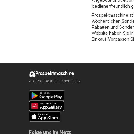
Angebote und Aktione
bedienerfreundlich ge
Prospektmaschine.at 
wöchentlichen Sonde
Rabatten und Sondera
Website haben Sie I
Einkauf. Verpassen Si
Prospektmaschine
Alle Prospekte an einem Platz
Folge uns im Netz