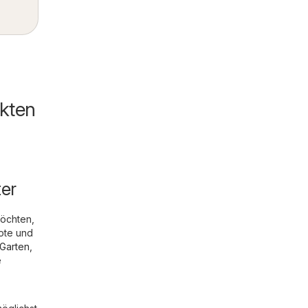
ekten
ter
möchten,
ote und
Garten
,
e