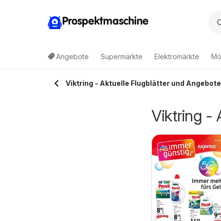
Prospektmaschine
Angebote
Supermärkte
Elektromärkte
Mö
Viktring - Aktuelle Flugblätter und Angebote
Viktring -
Lagerhaus
chibo Eduscho
03.08.2026 - 16.08.2026
Wochen Angebote
5.08.2026 - 12.08.2026
Lagerhaus
chibo Magazin