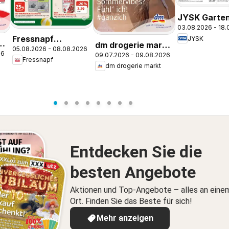
JYSK Garte
03.08.2026 - 18.
Abverkauf S
Fressnapf
JYSK
Bis Zu 60%
kt
dm drogerie markt
05.08.2026 - 08.08.2026
Angebote
26
09.07.2026 - 09.08.2026
Journal Juli 2026
Fressnapf
dm drogerie markt
Entdecken Sie die
besten Angebote
Aktionen und Top-Angebote – alles an eine
Ort. Finden Sie das Beste für sich!
Mehr anzeigen