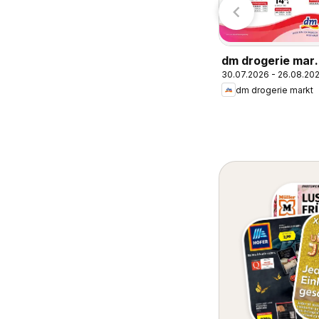
Tchibo Eduscho
dm drogerie mar
30.07.2026 - 26.08.20
Journal Express
dm drogerie markt
August