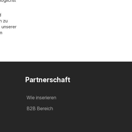
öglichst
d
n zu
 unserer
im
Partnerschaft
Wie inserieren
B2B Bereich