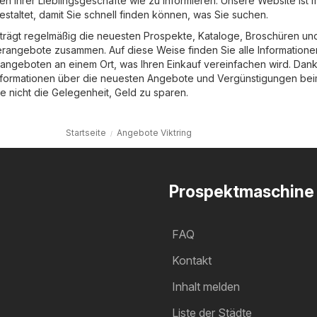
n Ihrer Lieblingsgeschäfte wie zu informieren. Unsere Website ist m
staltet, damit Sie schnell finden können, was Sie suchen.
trägt regelmäßig die neuesten Prospekte, Kataloge, Broschüren un
rangebote zusammen. Auf diese Weise finden Sie alle Informatione
ngeboten an einem Ort, was Ihren Einkauf vereinfachen wird. Dank
nformationen über die neuesten Angebote und Vergünstigungen be
e nicht die Gelegenheit, Geld zu sparen.
Startseite
Angebote Viktring
Prospektmaschine
FAQ
Kontakt
Inhalt melden
Liste der Städte