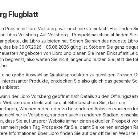
rg Flugblatt
n Preisen in Libro Voitsberg war noch nie so einfach! Hier finden S
on Libro Voitsberg. Auf
Voitsberg - Prospektmaschine.at
finden Sie
ngebote, die Libro zu bieten hat. Sehen Sie sich das neueste Libro
n, das bis 30.07.2026 - 05.08.2026 gültig ist. Stöbern Sie ganz beq
neuesten Angeboten von Libro und planen Sie Ihren Einkauf mit Leich
ich begrenzt, also warten Sie nicht länger und nutzen Sie jetzt die to
che.
et eine große Auswahl an Qualitätsprodukten zu günstigen Preisen. D
er interessanter Produkte, entdecken Sie also gleich das gesamte So
 anbietet.
wann der Libro Voitsberg geöffnet hat? Details zu den Öffnungszeit
er Website oder direkt auf
libro.at
. Bitte beachten Sie, dass die
eiertagen, Wochenenden oder zu besonderen Anlässen variieren k
Sie nicht nur in Voitsberg, sondern auch in anderen Städten, einschlie
in, dass Sie auf unserer Website immer einen aktuellen Prospekt vo
r sammeln jeden Tag Prospekte für Sie, damit Sie keinen einzigen Ra
ere Informationen über Libro finden Sie auf der offiziellen Website