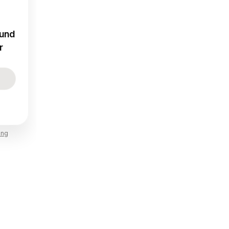
 und
r
ung