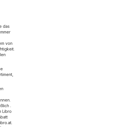
ie das
 immer
uem von
tigkeit.
llen
ie
rtiment,
en
önnen.
ßlich .
n Libro
batt
libro.at
.