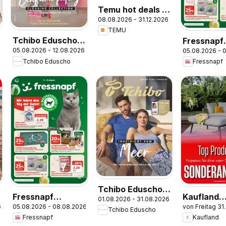
Temu hot deals –
08.08.2026 - 31.12.2026
Austria
TEMU
Tchibo Eduscho
Fressnapf
05.08.2026 - 12.08.2026
05.08.2026 - 
Tchibo Magazin
Angebote
Tchibo Eduscho
Fressnapf
Tchibo Eduscho -
Fressnapf
Kaufland
01.08.2026 - 31.08.2026
Katalog August
6
05.08.2026 - 08.08.2026
von Freitag 31
Flugblatt
Flugblatt
Tchibo Eduscho
2026
Fressnapf
Kaufland