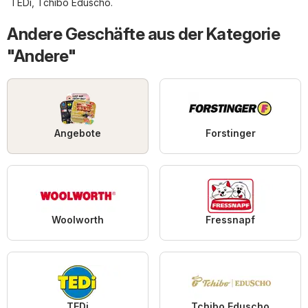
TEDi
,
Tchibo Eduscho
.
Andere Geschäfte aus der Kategorie
"Andere"
Angebote
Forstinger
Woolworth
Fressnapf
TEDi
Tchibo Eduscho