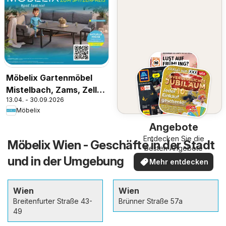
Möbelix Gartenmöbel
Mistelbach, Zams, Zell
13.04. - 30.09.2026
Am See
Möbelix
Angebote
Entdecken Sie die
Möbelix Wien - Geschäfte in der Stadt
besten Angebote
und in der Umgebung
Mehr entdecken
Wien
Wien
Breitenfurter Straße 43-
Brünner Straße 57a
49