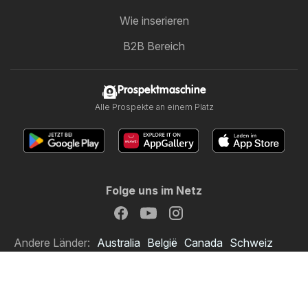
Wie inserieren
B2B Bereich
Prospektmaschine
Alle Prospekte an einem Platz
Folge uns im Netz
Andere Länder:
Australia
België
Canada
Schweiz
Deutschland
Danmark
Suomi
France
Great Britain
Italia
Lietuva
Nederland
Norge
Sverige
South Africa