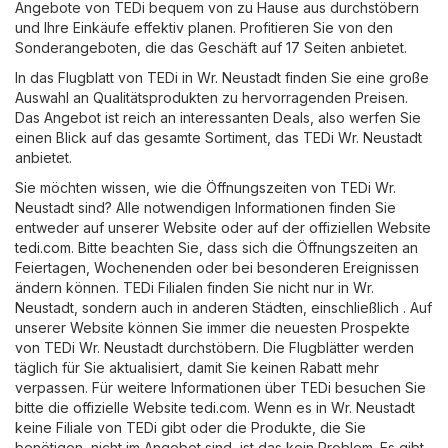
Angebote von TEDi bequem von zu Hause aus durchstöbern
und Ihre Einkäufe effektiv planen. Profitieren Sie von den
Sonderangeboten, die das Geschäft auf 17 Seiten anbietet.
In das Flugblatt von TEDi in Wr. Neustadt finden Sie eine große
Auswahl an Qualitätsprodukten zu hervorragenden Preisen.
Das Angebot ist reich an interessanten Deals, also werfen Sie
einen Blick auf das gesamte Sortiment, das TEDi Wr. Neustadt
anbietet.
Sie möchten wissen, wie die Öffnungszeiten von TEDi Wr.
Neustadt sind? Alle notwendigen Informationen finden Sie
entweder auf unserer Website oder auf der offiziellen Website
tedi.com
. Bitte beachten Sie, dass sich die Öffnungszeiten an
Feiertagen, Wochenenden oder bei besonderen Ereignissen
ändern können. TEDi Filialen finden Sie nicht nur in Wr.
Neustadt, sondern auch in anderen Städten, einschließlich . Auf
unserer Website können Sie immer die neuesten Prospekte
von TEDi Wr. Neustadt durchstöbern. Die Flugblätter werden
täglich für Sie aktualisiert, damit Sie keinen Rabatt mehr
verpassen. Für weitere Informationen über TEDi besuchen Sie
bitte die offizielle Website
tedi.com
. Wenn es in Wr. Neustadt
keine Filiale von TEDi gibt oder die Produkte, die Sie
benötigen, nicht im Angebot sind, ist das kein Problem. Es gibt