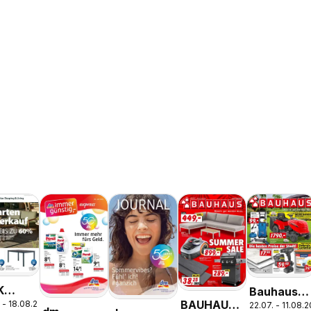
K
Bauhaus
BAUHAUS:
 - 18.08.2026
en
22.07. - 11.08.
Pasching,