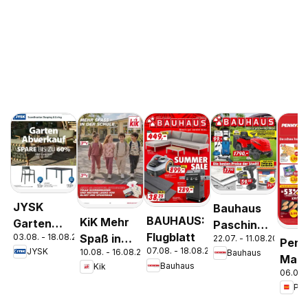
JYSK
Bauhaus
BAUHAUS:
KiK Mehr
Garten
Pasching,
Flugblatt
03.08. - 18.08.2026
Spaß in
22.07. - 11.08.2026
Abverkauf
Wels,
Penn
07.08. - 18.08.2026
JYSK
10.08. - 16.08.2026
Bauhaus
der Schule
Spare Bis
Steyr
Mark
Bauhaus
Kik
Zu 60%
06.08.
ganz
Woc