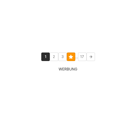
...
1
2
3
17
WERBUNG