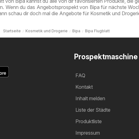
tt von Bipa kannst du alle von dir favorisierten Produkte, die g
en. Wenn du das Angebotsprospekt von Bipa für nächste Woc
ann schau dir doch mal die Angebote für Kosmetik und Drogeri
Startseite
Kosmetik und Drogerie
Bipa
Bipa Flugblatt
Prospektmaschine
FAQ
Kontakt
Inhalt melden
Liste der Städte
Produktliste
Impressum