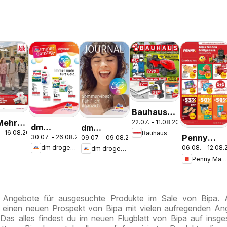
Bauhaus
Mehr
22.07. - 11.08.2026
Pasching,
dm
dm
 - 16.08.2026
Bauhaus
 in der
Wels,
Penny
30.07. - 26.08.2026
09.07. - 09.08.2026
drogerie
drogerie
k
le
Steyr
dm drogerie markt
06.08. - 12.08
dm drogerie markt
Markt Die
markt
markt
Penny Markt
ganze
Journal
Journal
Woche
Express
Juli 2026
sparen
August
e Angebote für ausgesuchte Produkte im Sale von Bipa.
s einen neuen Prospekt von Bipa mit vielen aufregenden A
 Das alles findest du im neuen Flugblatt von Bipa auf insg