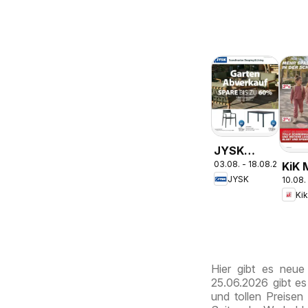
JYSK
03.08. - 18.08.2026
KiK 
Garten
JYSK
10.08.
Spaß
Abverkauf
Ki
Schu
Spare Bis
Zu 60%
Hier gibt es neu
25.06.2026 gibt e
und tollen Preisen