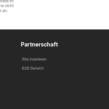
erade im
he nicht
e an.
Partnerschaft
Wie inserieren
B2B Bereich