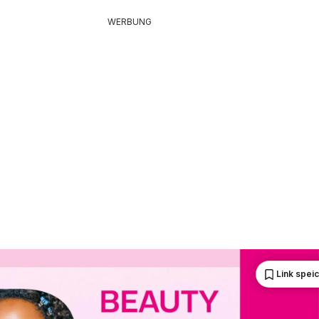
WERBUNG
Link spei