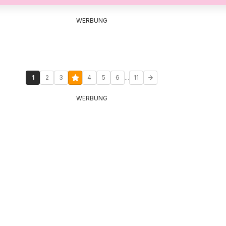
WERBUNG
...
1
2
3
4
5
6
11
WERBUNG