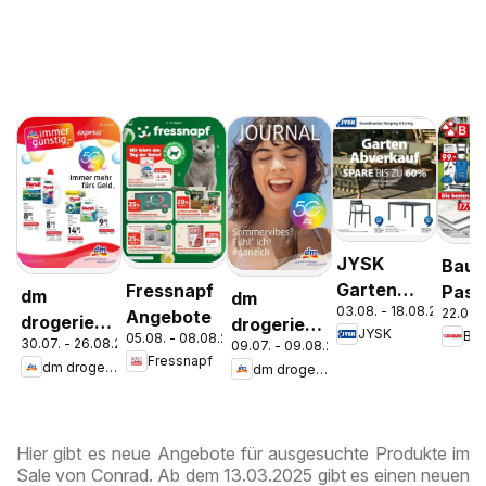
JYSK
Bauh
Garten
Fressnapf
Pasc
dm
dm
03.08. - 18.08.2026
22.07. 
Abverkauf
Angebote
Wels
drogerie
drogerie
JYSK
Ba
05.08. - 08.08.2026
Spare Bis
Stey
30.07. - 26.08.2026
09.07. - 09.08.2026
markt
markt
Fressnapf
Zu 60%
dm drogerie markt
dm drogerie markt
Journal
Journal
Express
Juli 2026
August
Hier gibt es neue Angebote für ausgesuchte Produkte im
Sale von Conrad. Ab dem 13.03.2025 gibt es einen neuen