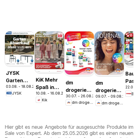
JYSK
Bauh
KiK Mehr
Garten
Pasc
dm
dm
03.08. - 18.08.2026
Spaß in
22.07. 
Abverkauf
Wels
drogerie
drogerie
JYSK
10.08. - 16.08.2026
Ba
der Schule
Spare Bis
Stey
30.07. - 26.08.2026
09.07. - 09.08.2026
markt
markt
Kik
Zu 60%
dm drogerie markt
dm drogerie markt
Journal
Journal
Express
Juli 2026
August
Hier gibt es neue Angebote für ausgesuchte Produkte im
Sale von Expert. Ab dem 25.05.2026 gibt es einen neuen