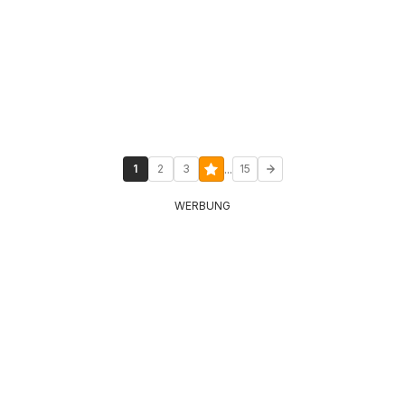
...
1
2
3
15
WERBUNG