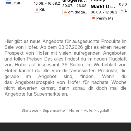
drogerie
JYSK
10.08. - 16.08.2026
der Schule
03.08.
Spare Bis
Ange
Markt Die
30.07. - 26.08.2026
markt
Kik
Lag
Zu 60%
06.08. - 12.08.2026
dm drogerie markt
ganze
Journal
Penny Markt
Woche
Express
sparen
August
Hier gibt es neue Angebote für ausgesuchte Produkte im
Sale von Hofer. Ab dem 03.07.2026 gibt es einen neuen
Prospekt von Hofer mit vielen aufregenden Angeboten
und tollen Preisen Das alles findest du im neuen Flugblatt
von Hofer auf insgesamt 39 Seiten. Im Werbeblatt von
Hofer kannst du alle von dir favorisierten Produkte, die
gerade im Angebot sind, finden. Wenn du
das Angebotsprospekt von Hofer für nächste Woche
nicht abwarten kannst, dann schau dir doch mal die
Angebote für Supermärkte an.
Startseite
Supermärkte
Hofer
Hofer Flugblatt