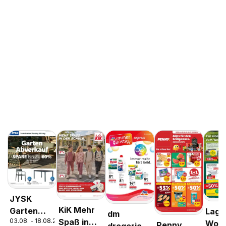
JYSK
KiK Mehr
Garten
Lage
dm
03.08. - 18.08.2026
Spaß in
Abverkauf
Woc
Penny