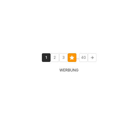
...
1
2
3
40
WERBUNG