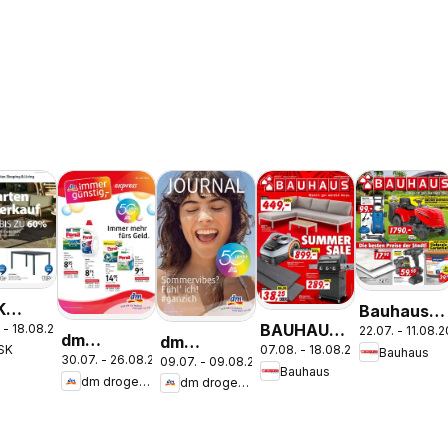
K
Bauhaus
BAUHAUS:
 - 18.08.2026
en
22.07. - 11.08.
Pasching,
dm
dm
07.08. - 18.08.2026
SK
Flugblatt
Bauhaus
rkauf
Wels,
30.07. - 26.08.2026
09.07. - 09.08.2026
drogerie
drogerie
Bauhaus
e Bis
Steyr
dm drogerie markt
dm drogerie markt
markt
markt
60%
Journal
Journal
Express
Juli 2026