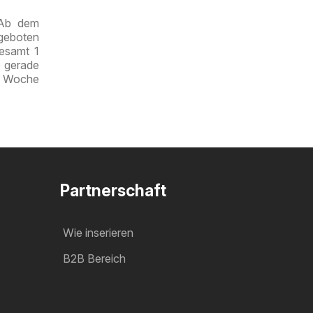
sparen
 Ab dem
ngeboten
gesamt 1
e gerade
te Woche
Partnerschaft
Wie inserieren
B2B Bereich