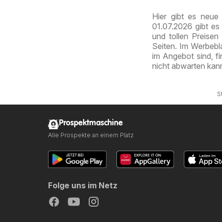
Hier gibt es neu
01.07.2026 gibt e
und tollen Preisen
Seiten. Im Werbebla
im Angebot sind, 
nicht abwarten kan
S
Prospektmaschine
Alle Prospekte an einem Platz
Folge uns im Netz