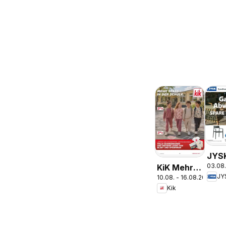
JYS
03.08.
KiK Mehr
Gart
JY
10.08. - 16.08.2026
Spaß in der
Abve
Kik
Schule
Spar
Zu 