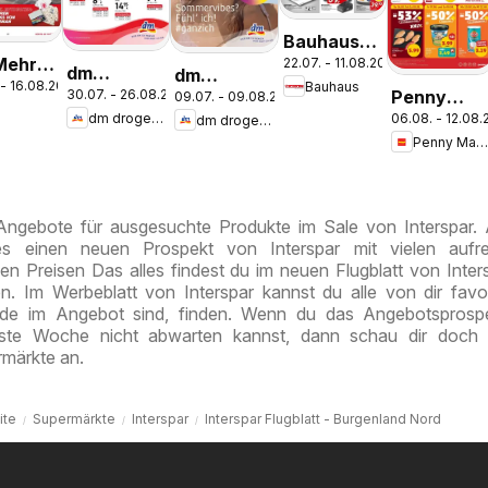
Bauhaus
Mehr
22.07. - 11.08.2026
Pasching,
dm
dm
 - 16.08.2026
Bauhaus
 in der
Wels,
Penny
30.07. - 26.08.2026
09.07. - 09.08.2026
drogerie
drogerie
k
le
Steyr
dm drogerie markt
06.08. - 12.08
dm drogerie markt
Markt Die
markt
markt
Penny Markt
ganze
Journal
Journal
Woche
Express
Juli 2026
sparen
August
 Angebote für ausgesuchte Produkte im Sale von Interspar
es einen neuen Prospekt von Interspar mit vielen aufr
en Preisen Das alles findest du im neuen Flugblatt von Inter
n. Im Werbeblatt von Interspar kannst du alle von dir favor
ade im Angebot sind, finden. Wenn du das Angebotsprosp
hste Woche nicht abwarten kannst, dann schau dir doch 
märkte an.
ite
Supermärkte
Interspar
Interspar Flugblatt - Burgenland Nord