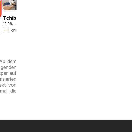
Tchibo
12.08. - 19.08.2026
Eduscho
Tchibo Eduscho
Tchibo
.2026
Magazin
. Ab dem
egenden
spar auf
isierten
ekt von
mal die