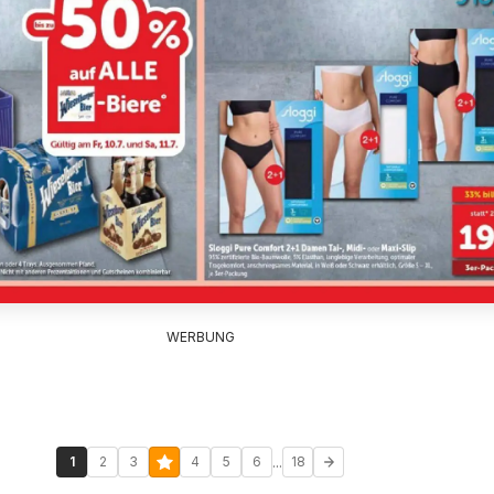
WERBUNG
...
1
2
3
4
5
6
18