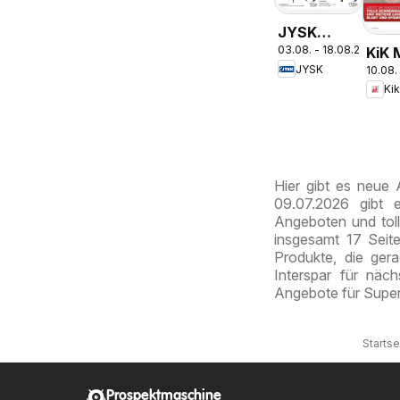
JYSK
03.08. - 18.08.2026
KiK 
Garten
JYSK
10.08.
Spaß
Abverkauf
Ki
Schu
Spare Bis
Zu 60%
Hier gibt es neue
09.07.2026 gibt 
Angeboten und toll
insgesamt 17 Seite
Produkte, die ger
Interspar für näc
Angebote für Super
Startse
Prospektmaschine