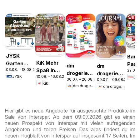
JYSK
Bauh
KiK Mehr
Garten
Pasc
dm
dm
03.08. - 18.08.2026
Spaß in
22.07. 
Abverkauf
Wels
drogerie
drogerie
JYSK
10.08. - 16.08.2026
Ba
der Schule
Spare Bis
Stey
30.07. - 26.08.2026
09.07. - 09.08.2026
markt
markt
Kik
Zu 60%
dm drogerie markt
dm drogerie markt
Journal
Journal
Express
Juli 2026
August
Hier gibt es neue Angebote für ausgesuchte Produkte im
Sale von Interspar. Ab dem 09.07.2026 gibt es einen
neuen Prospekt von Interspar mit vielen aufregenden
Angeboten und tollen Preisen Das alles findest du im
neuen Flugblatt von Interspar auf insgesamt 17 Seiten. Im