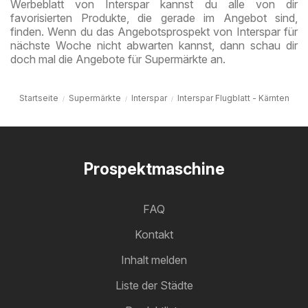
Werbeblatt von Interspar kannst du alle von dir
favorisierten Produkte, die gerade im Angebot sind,
finden. Wenn du das Angebotsprospekt von Interspar für
nächste Woche nicht abwarten kannst, dann schau dir
doch mal die Angebote für Supermärkte an.
Startseite
Supermärkte
Interspar
Interspar Flugblatt - Kärnten
Prospektmaschine
FAQ
Kontakt
Inhalt melden
Liste der Städte