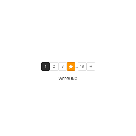
...
1
2
3
18
WERBUNG