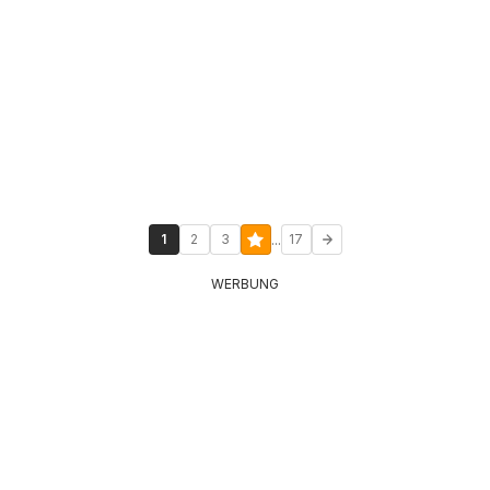
...
1
2
3
17
WERBUNG