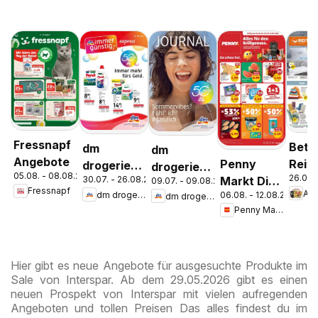
Fressnapf
Bett
dm
dm
Angebote
Penny
Reite
drogerie
drogerie
05.08. - 08.08.2026
26.07.
Markt Die
30.07. - 26.08.2026
Aktu
09.07. - 09.08.2026
markt
markt
Fressnapf
An
06.08. - 12.08.2026
dm drogerie markt
dm drogerie markt
ganze
Ange
Journal
Journal
Penny Markt
Woche
Express
Juli 2026
sparen
August
Hier gibt es neue Angebote für ausgesuchte Produkte im
Sale von Interspar. Ab dem 29.05.2026 gibt es einen
neuen Prospekt von Interspar mit vielen aufregenden
Angeboten und tollen Preisen Das alles findest du im