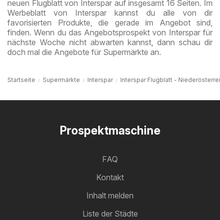
neuen Flugblatt von Interspar auf insgesamt 16 Seiten. Im
Werbeblatt von Interspar kannst du alle von dir
favorisierten Produkte, die gerade im Angebot sind,
finden. Wenn du das Angebotsprospekt von Interspar für
nächste Woche nicht abwarten kannst, dann schau dir
doch mal die Angebote für Supermärkte an.
Startseite
Supermärkte
Interspar
Interspar Flugblatt - Niederösterre
Prospektmaschine
FAQ
Kontakt
Inhalt melden
Liste der Städte