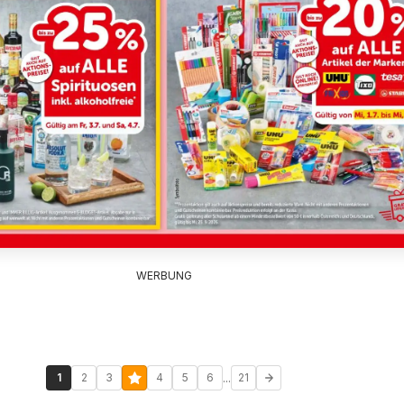
WERBUNG
...
1
2
3
4
5
6
21