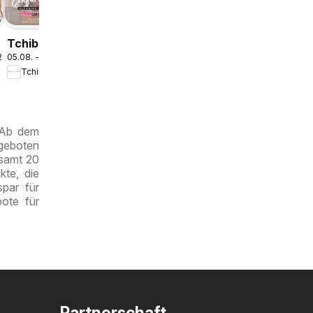
Tchibo
.2026
05.08. - 12.08.2026
t
Eduscho
o
Tchibo Eduscho
Tchibo
Magazin
. Ab dem
ngeboten
esamt 20
kte, die
par für
ote für