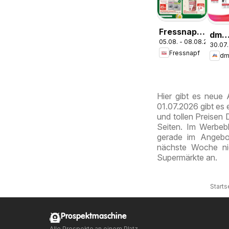
Fressnapf
dm
05.08. - 08.08.2026
Angebote
30.07.
drog
Fressnapf
mark
Jour
Expr
Aug
Hier gibt es neue
01.07.2026 gibt es
und tollen Preisen 
Seiten. Im Werbebl
gerade im Angebot
nächste Woche ni
Supermärkte an.
Starts
Prospektmaschine
Alle Prospekte an einem Platz