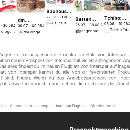
Bauhaus
22.07. - 11.08.2026
Tchibo:
Pasching,
Betten
dm
Bauhaus
06.08. - 19.08
Voilà, c'es
Wels,
26.07. - 08.08.2026
Reiter:
 - 26.08.2026
09.07. - 09.08.2026
erie
drogerie
Tchibo Edusch
Angebote
moi
Steyr
dm drogerie markt
dm drogerie markt
Aktuelle
t
markt
Angebote
nal
Journal
ess
Juli 2026
ust
 Angebote für ausgesuchte Produkte im Sale von Interspar
 einen neuen Prospekt von Interspar mit vielen aufregenden A
Das alles findest du im neuen Flugblatt von Interspar auf insg
att von Interspar kannst du alle von dir favorisierten Produ
 sind, finden. Wenn du das Angebotsprospekt von Inters
cht abwarten kannst, dann schau dir doch mal die Angeb
eite
Supermärkte
Interspar
Interspar Flugblatt - Oberösterreich