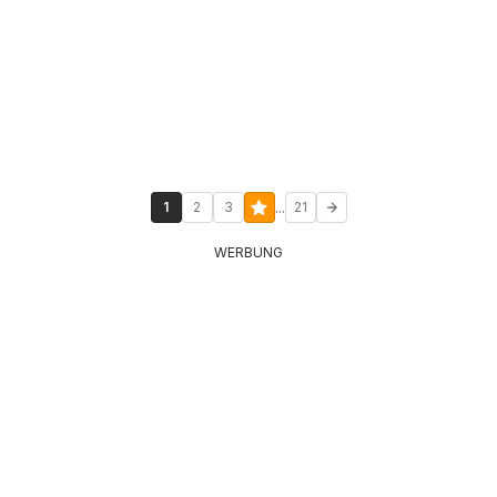
...
1
2
3
21
WERBUNG