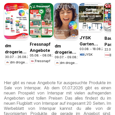
JYSK
Bauh
Garten
Fressnapf
Pasc
dm
dm
03.08. - 18.08.2026
22.07. 
Abverkauf
Angebote
Wels
drogerie
drogerie
JYSK
Ba
05.08. - 08.08.2026
Spare Bis
Stey
30.07. - 26.08.2026
09.07. - 09.08.2026
markt
markt
Fressnapf
Zu 60%
dm drogerie markt
dm drogerie markt
Journal
Journal
Express
Juli 2026
August
Hier gibt es neue Angebote für ausgesuchte Produkte im
Sale von Interspar. Ab dem 01.07.2026 gibt es einen
neuen Prospekt von Interspar mit vielen aufregenden
Angeboten und tollen Preisen Das alles findest du im
neuen Flugblatt von Interspar auf insgesamt 20 Seiten. Im
Werbeblatt von Interspar kannst du alle von dir
favorisierten Produkte, die gerade im Angebot sind,