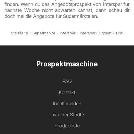
finden. Wenn du das Angebotsprospekt von Interspar für
nächste Woche nicht abwarten kannst, dann schau dir
doch mal die Angebote für Supermärkte an.
Startseite
Supermärkte
Interspar
Interspar Flugblatt - Tirol
Prospektmaschine
FAQ
Kontakt
Inhalt melden
Liste der Städte
Produktliste