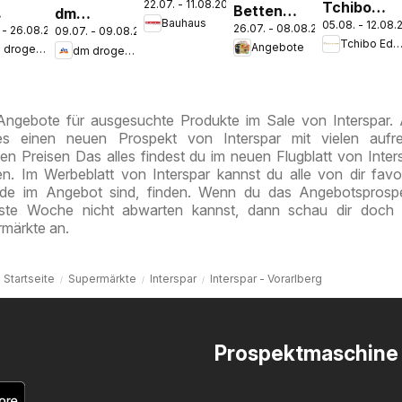
22.07. - 11.08.2026
Tchibo
Pasching,
Betten
dm
Bauhaus
05.08. - 12.08.
Eduscho
Wels,
26.07. - 08.08.2026
Reiter:
 - 26.08.2026
09.07. - 09.08.2026
erie
drogerie
Tchibo Edusch
Angebote
Tchibo
Steyr
dm drogerie markt
dm drogerie markt
Aktuelle
t
markt
Magazin
Angebote
nal
Journal
ess
Juli 2026
ust
 Angebote für ausgesuchte Produkte im Sale von Interspar
es einen neuen Prospekt von Interspar mit vielen aufr
en Preisen Das alles findest du im neuen Flugblatt von Inter
n. Im Werbeblatt von Interspar kannst du alle von dir favor
ade im Angebot sind, finden. Wenn du das Angebotsprosp
hste Woche nicht abwarten kannst, dann schau dir doch 
märkte an.
Startseite
Supermärkte
Interspar
Interspar - Vorarlberg
Prospektmaschine