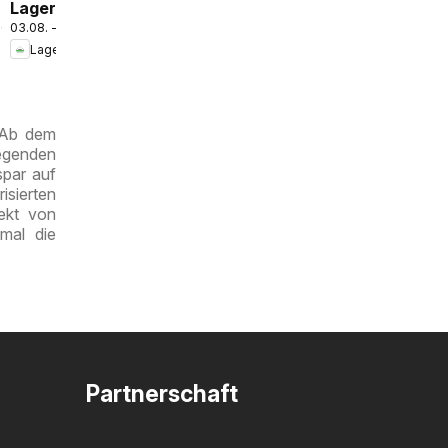
Lagerhaus
2026
03.08. - 16.08.2026
Wochen
o
Lagerhaus
Angebote
. Ab dem
egenden
spar auf
isierten
ekt von
mal die
Partnerschaft