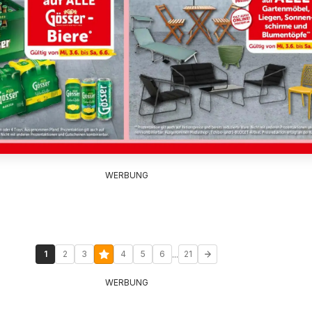
WERBUNG
...
1
2
3
4
5
6
21
WERBUNG