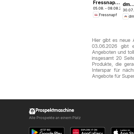
Fressnapf
dm
05.08. - 08.08.2026
Angebote
30.07.
drog
Fressnapf
mark
Jour
Expr
Aug
Hier gibt es neue
03.06.2026 gibt 
Angeboten und toll
insgesamt 20 Seite
Produkte, die ger
Interspar für näc
Angebote für Super
Prospektmaschine
Alle Prospekte an einem Platz