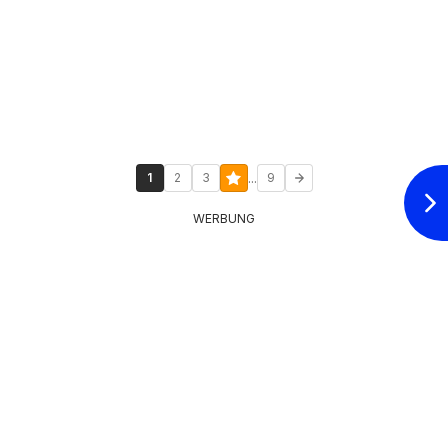
...
1
2
3
9
WERBUNG