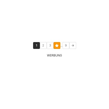
...
1
2
3
9
WERBUNG