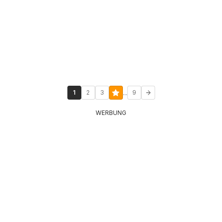
...
1
2
3
9
WERBUNG