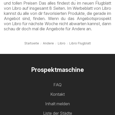
und tollen Preisen Das alles findest du im neuen Flugblatt
von Libro auf insgesamt 8 Seiten. Im Werbeblatt von Libro
kannst du alle von dir favorisierten Produkte, die gerade im
Angebot sind, finden. Wenn du das Angebotsprospekt
von Libro für nächste Woche nicht abwarten kannst, dann
schau dir doch mal die Angebote für Andere an.
Startseite
Andere
Libro
Libro Flugblatt
Prospektmaschine
FAQ
Kontakt
Inhalt melden
Liste der Städte