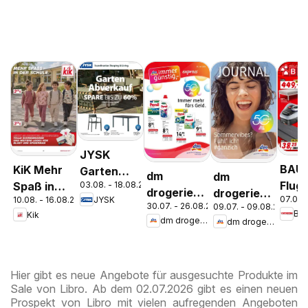
JYSK
BAU
KiK Mehr
Garten
dm
dm
Flugb
03.08. - 18.08.2026
Spaß in
Abverkauf
drogerie
drogerie
07.08.
JYSK
10.08. - 16.08.2026
der Schule
Spare Bis
30.07. - 26.08.2026
09.07. - 09.08.2026
markt
markt
Ba
Kik
Zu 60%
dm drogerie markt
dm drogerie markt
Journal
Journal
Express
Juli 2026
August
Hier gibt es neue Angebote für ausgesuchte Produkte im
Sale von Libro. Ab dem 02.07.2026 gibt es einen neuen
Prospekt von Libro mit vielen aufregenden Angeboten