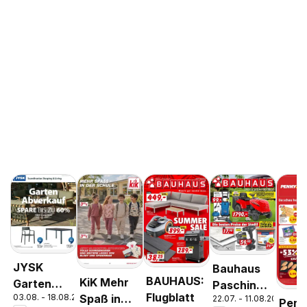
JYSK
Bauhaus
BAUHAUS:
KiK Mehr
Garten
Pasching,
Flugblatt
03.08. - 18.08.2026
Spaß in
22.07. - 11.08.2026
Abverkauf
Wels,
Penn