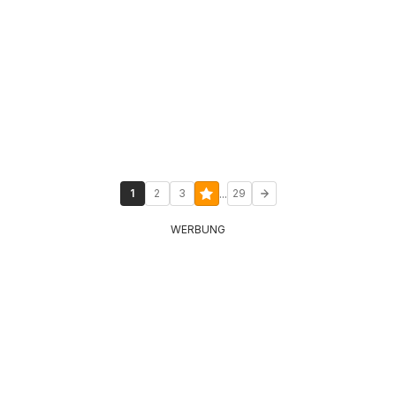
...
1
2
3
29
WERBUNG