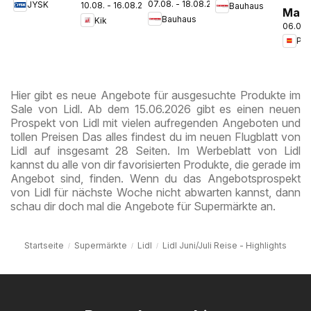
07.08. - 18.08.2026
JYSK
10.08. - 16.08.2026
Bauhaus
der Schule
Spare Bis
Steyr
Mark
Bauhaus
Kik
Zu 60%
06.08.
ganz
Woc
spar
Hier gibt es neue Angebote für ausgesuchte Produkte im
Sale von Lidl. Ab dem 15.06.2026 gibt es einen neuen
Prospekt von Lidl mit vielen aufregenden Angeboten und
tollen Preisen Das alles findest du im neuen Flugblatt von
Lidl auf insgesamt 28 Seiten. Im Werbeblatt von Lidl
kannst du alle von dir favorisierten Produkte, die gerade im
Angebot sind, finden. Wenn du das Angebotsprospekt
von Lidl für nächste Woche nicht abwarten kannst, dann
schau dir doch mal die Angebote für Supermärkte an.
Startseite
Supermärkte
Lidl
Lidl Juni/Juli Reise - Highlights