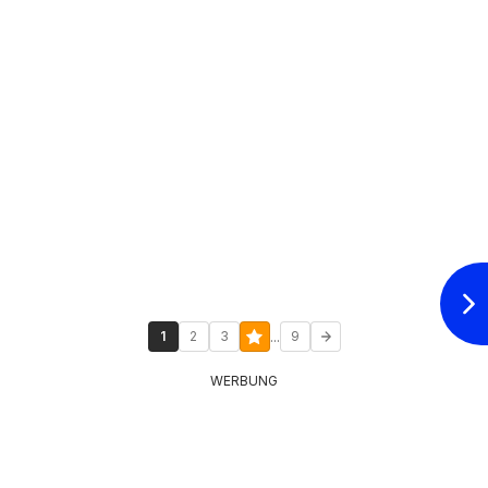
...
1
2
3
9
WERBUNG