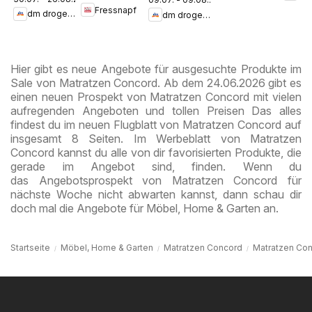
markt
markt
Fressnapf
Zu 60%
dm drogerie markt
dm drogerie markt
Journal
Journal
Express
Juli 2026
August
Hier gibt es neue Angebote für ausgesuchte Produkte im
Sale von Matratzen Concord. Ab dem 24.06.2026 gibt es
einen neuen Prospekt von Matratzen Concord mit vielen
aufregenden Angeboten und tollen Preisen Das alles
findest du im neuen Flugblatt von Matratzen Concord auf
insgesamt 8 Seiten. Im Werbeblatt von Matratzen
Concord kannst du alle von dir favorisierten Produkte, die
gerade im Angebot sind, finden. Wenn du
das Angebotsprospekt von Matratzen Concord für
nächste Woche nicht abwarten kannst, dann schau dir
doch mal die Angebote für Möbel, Home & Garten an.
Startseite
Möbel, Home & Garten
Matratzen Concord
Matratzen Con