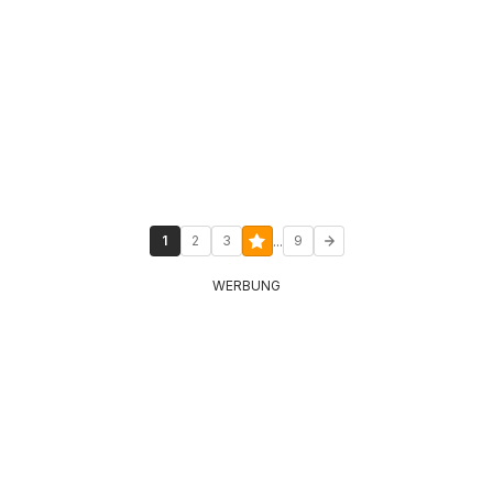
...
1
2
3
9
WERBUNG