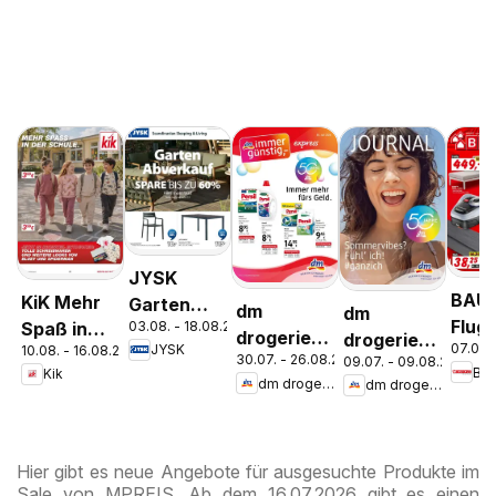
JYSK
BAU
KiK Mehr
Garten
dm
dm
Flugb
03.08. - 18.08.2026
Spaß in
Abverkauf
drogerie
drogerie
07.08.
JYSK
10.08. - 16.08.2026
der Schule
Spare Bis
30.07. - 26.08.2026
09.07. - 09.08.2026
markt
markt
Ba
Kik
Zu 60%
dm drogerie markt
dm drogerie markt
Journal
Journal
Express
Juli 2026
August
Hier gibt es neue Angebote für ausgesuchte Produkte im
Sale von MPREIS. Ab dem 16.07.2026 gibt es einen