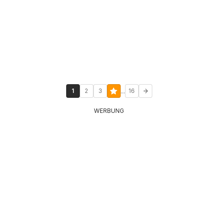
...
1
2
3
16
WERBUNG