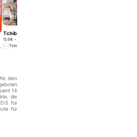
03.08. - 16.08.2026
Wochen
Lagerhaus
Angebote
Tchibo
12.08. - 19.08.2026
Eduscho
Tchibo Eduscho
Tchibo
.2026
Magazin
 Ab dem
ngeboten
esamt 14
kte, die
EIS für
ote für