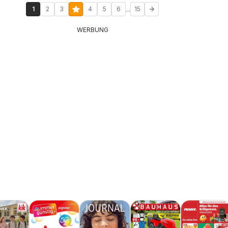
...
1
2
3
4
5
6
15
WERBUNG