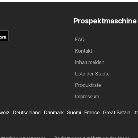
Prospektmaschine
FAQ
Kontakt
Inhalt melden
Liste der Städte
Produktliste
Impressum
weiz
Deutschland
Danmark
Suomi
France
Great Britain
It
MPREIS Prospekt
Ich möchte den Prospekt abonnieren