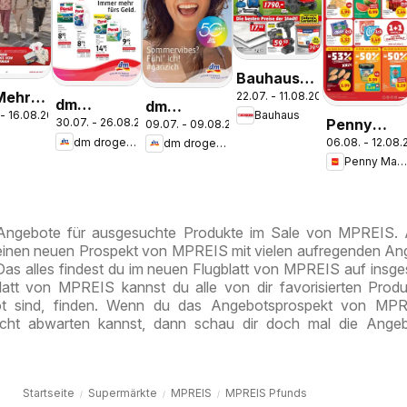
Bauhaus
Mehr
22.07. - 11.08.2026
Pasching,
dm
dm
 - 16.08.2026
Bauhaus
 in der
Wels,
Penny
30.07. - 26.08.2026
09.07. - 09.08.2026
drogerie
drogerie
k
le
Steyr
dm drogerie markt
06.08. - 12.08
dm drogerie markt
Markt Die
markt
markt
Penny Markt
ganze
Journal
Journal
Woche
Express
Juli 2026
sparen
August
 Angebote für ausgesuchte Produkte im Sale von MPREIS.
 einen neuen Prospekt von MPREIS mit vielen aufregenden A
 Das alles findest du im neuen Flugblatt von MPREIS auf insg
att von MPREIS kannst du alle von dir favorisierten Produ
t sind, finden. Wenn du das Angebotsprospekt von MPR
cht abwarten kannst, dann schau dir doch mal die Angeb
Startseite
Supermärkte
MPREIS
MPREIS Pfunds