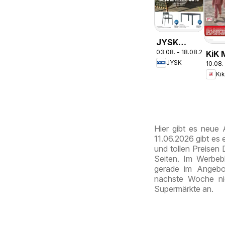
JYSK
03.08. - 18.08.2026
KiK 
Garten
JYSK
10.08.
Spaß
Abverkauf
Ki
Schu
Spare Bis
Zu 60%
Hier gibt es neue
11.06.2026 gibt es
und tollen Preisen
Seiten. Im Werbebl
gerade im Angebo
nächste Woche ni
Supermärkte an.