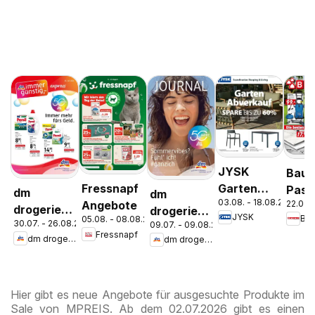
JYSK
Bauh
Garten
Fressnapf
Pasc
dm
dm
03.08. - 18.08.2026
22.07. 
Abverkauf
Angebote
Wels
drogerie
drogerie
JYSK
Ba
05.08. - 08.08.2026
Spare Bis
Stey
30.07. - 26.08.2026
09.07. - 09.08.2026
markt
markt
Fressnapf
Zu 60%
dm drogerie markt
dm drogerie markt
Journal
Journal
Express
Juli 2026
August
Hier gibt es neue Angebote für ausgesuchte Produkte im
Sale von MPREIS. Ab dem 02.07.2026 gibt es einen