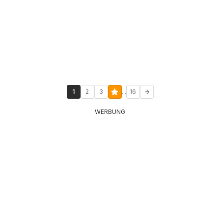
...
1
2
3
16
WERBUNG