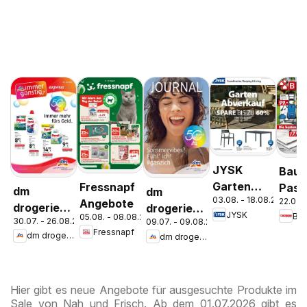
JYSK
Bauh
Garten
Fressnapf
Pasc
dm
dm
03.08. - 18.08.2026
22.07. 
Abverkauf
Angebote
Wels
drogerie
drogerie
JYSK
Ba
05.08. - 08.08.2026
Spare Bis
Stey
30.07. - 26.08.2026
09.07. - 09.08.2026
markt
markt
Fressnapf
Zu 60%
dm drogerie markt
dm drogerie markt
Journal
Journal
Express
Juli 2026
August
Hier gibt es neue Angebote für ausgesuchte Produkte im
Sale von Nah und Frisch. Ab dem 01.07.2026 gibt es