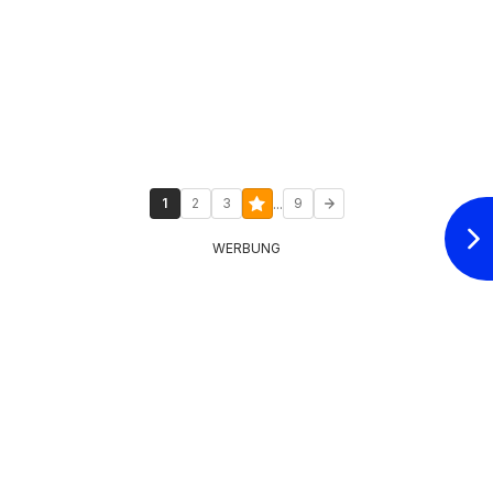
...
1
2
3
9
WERBUNG