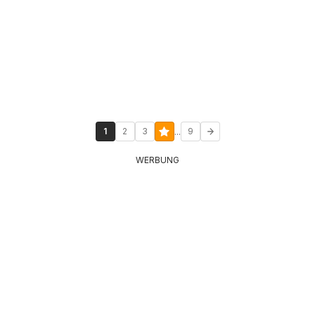
...
1
2
3
9
WERBUNG