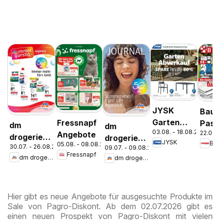
JYSK
Bauh
Garten
Fressnapf
Pasc
dm
dm
03.08. - 18.08.2026
22.07. 
Abverkauf
Angebote
Wels
drogerie
drogerie
JYSK
Ba
05.08. - 08.08.2026
Spare Bis
Stey
30.07. - 26.08.2026
09.07. - 09.08.2026
markt
markt
Fressnapf
Zu 60%
dm drogerie markt
dm drogerie markt
Journal
Journal
Express
Juli 2026
August
Hier gibt es neue Angebote für ausgesuchte Produkte im
Sale von Pagro-Diskont. Ab dem 02.07.2026 gibt es
einen neuen Prospekt von Pagro-Diskont mit vielen