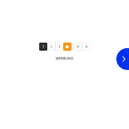
...
1
2
3
9
WERBUNG