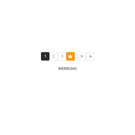
...
1
2
3
9
WERBUNG