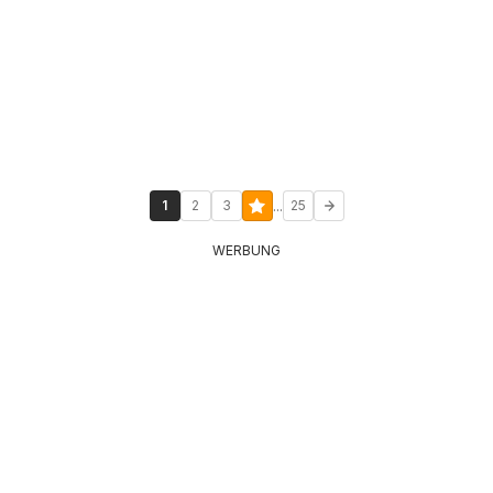
...
1
2
3
25
WERBUNG