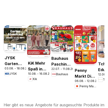
JYSK
Bauhaus
KiK Mehr
Garten
Tchi
Pasching,
03.08. - 18.08.2026
Spaß in
22.07. - 11.08.2026
Abverkauf
Edus
Wels,
Penny
JYSK
10.08. - 16.08.2026
Bauhaus
der Schule
12.08. 
Spare Bis
Tchi
Steyr
Markt Die
Kik
Zu 60%
Maga
06.08. - 12.08.2026
ganze
Penny Markt
Woche
sparen
Hier gibt es neue Angebote für ausgesuchte Produkte im