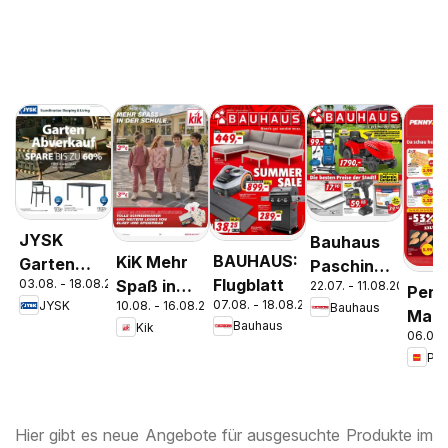
JYSK
Bauhaus
BAUHAUS:
KiK Mehr
Garten
Pasching,
Flugblatt
03.08. - 18.08.2026
Spaß in
22.07. - 11.08.2026
Abverkauf
Wels,
Penn
07.08. - 18.08.2026
JYSK
10.08. - 16.08.2026
Bauhaus
der Schule
Spare Bis
Steyr
Mark
Bauhaus
Kik
Zu 60%
06.08.
ganz
Woc
spar
Hier gibt es neue Angebote für ausgesuchte Produkte im