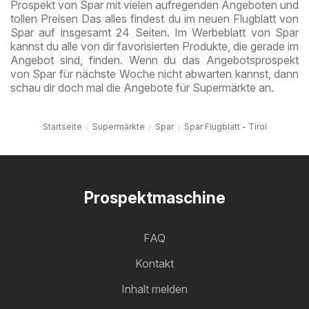
Prospekt von Spar mit vielen aufregenden Angeboten und
tollen Preisen Das alles findest du im neuen Flugblatt von
Spar auf insgesamt 24 Seiten. Im Werbeblatt von Spar
kannst du alle von dir favorisierten Produkte, die gerade im
Angebot sind, finden. Wenn du das Angebotsprospekt
von Spar für nächste Woche nicht abwarten kannst, dann
schau dir doch mal die Angebote für Supermärkte an.
Startseite
Supermärkte
Spar
Spar Flugblatt - Tirol
Prospektmaschine
FAQ
Kontakt
Inhalt melden