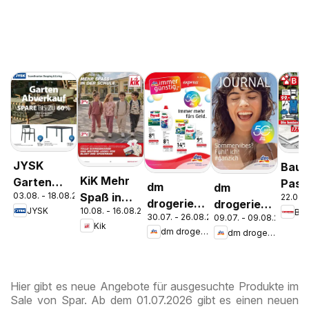
JYSK
Bauh
KiK Mehr
Garten
Pasc
dm
dm
03.08. - 18.08.2026
Spaß in
22.07. 
Abverkauf
Wels
drogerie
drogerie
JYSK
10.08. - 16.08.2026
Ba
der Schule
Spare Bis
Stey
30.07. - 26.08.2026
09.07. - 09.08.2026
markt
markt
Kik
Zu 60%
dm drogerie markt
dm drogerie markt
Journal
Journal
Express
Juli 2026
August
Hier gibt es neue Angebote für ausgesuchte Produkte im
Sale von Spar. Ab dem 01.07.2026 gibt es einen neuen