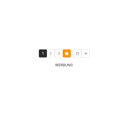
...
1
2
3
25
WERBUNG