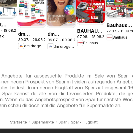
K
Bauhaus
BAUHAUS:
 - 18.08.2026
en
22.07. - 11.08.
Pasching,
dm
dm
07.08. - 18.08.2026
SK
Flugblatt
Bauhaus
rkauf
Wels,
30.07. - 26.08.2026
09.07. - 09.08.2026
drogerie
drogerie
Bauhaus
e Bis
Steyr
dm drogerie markt
dm drogerie markt
markt
markt
60%
Journal
Journal
Express
Juli 2026
August
e Angebote für ausgesuchte Produkte im Sale von Spar.
 einen neuen Prospekt von Spar mit vielen aufregenden Angeb
alles findest du im neuen Flugblatt von Spar auf insgesamt 16
Spar kannst du alle von dir favorisierten Produkte, die g
en. Wenn du das Angebotsprospekt von Spar für nächste Woc
ann schau dir doch mal die Angebote für Supermärkte an.
Startseite
Supermärkte
Spar
Spar - Flugblatt