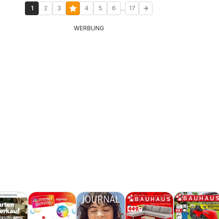
...
1
2
3
4
5
6
17
WERBUNG