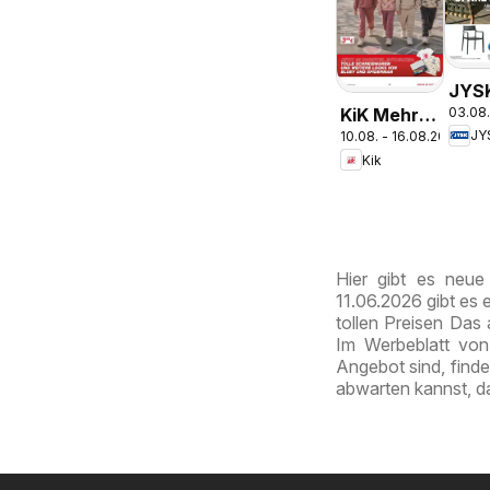
JYS
03.08.
KiK Mehr
Gart
JY
10.08. - 16.08.2026
Spaß in der
Abve
Kik
Schule
Spar
Zu 
Hier gibt es neu
11.06.2026 gibt es
tollen Preisen Das 
Im Werbeblatt von 
Angebot sind, find
abwarten kannst, d