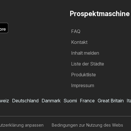
Prospektmaschine
FAQ
Kontakt
Inhalt melden
Liste der Städte
Produktliste
Impressum
weiz
Deutschland
Danmark
Suomi
France
Great Britain
It
Spar Prospekt
Ich möchte den Prospekt abonnieren
utzerklärung anpassen
Bedingungen zur Nutzung des Webs