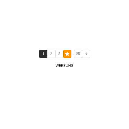
...
1
2
3
25
WERBUNG