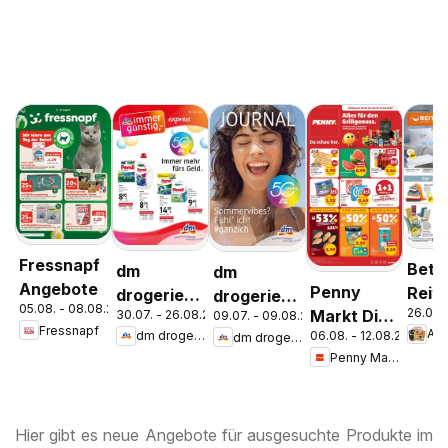
Fressnapf
Bett
dm
dm
Angebote
Penny
Reite
drogerie
drogerie
05.08. - 08.08.2026
26.07.
Markt Die
30.07. - 26.08.2026
Aktu
09.07. - 09.08.2026
markt
markt
Fressnapf
An
06.08. - 12.08.2026
dm drogerie markt
dm drogerie markt
ganze
Ange
Journal
Journal
Penny Markt
Woche
Express
Juli 2026
sparen
August
Hier gibt es neue Angebote für ausgesuchte Produkte im