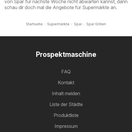
von Spar für nächste Woche nicht abwarten kannst, dann
schau dir doch mal die Angebote für Supermärkte an.
Startseite
Supermärkte
Spar
Spar Grillen
Prospektmaschine
FAQ
Kontakt
Inhalt melden
Liste der Städte
Produktliste
Impressum