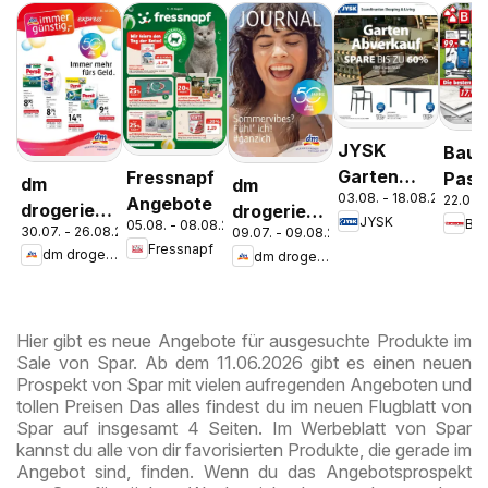
JYSK
Bauh
Garten
Fressnapf
Pasc
dm
dm
03.08. - 18.08.2026
22.07. 
Abverkauf
Angebote
Wels
drogerie
drogerie
JYSK
Ba
05.08. - 08.08.2026
Spare Bis
Stey
30.07. - 26.08.2026
09.07. - 09.08.2026
markt
markt
Fressnapf
Zu 60%
dm drogerie markt
dm drogerie markt
Journal
Journal
Express
Juli 2026
August
Hier gibt es neue Angebote für ausgesuchte Produkte im
Sale von Spar. Ab dem 11.06.2026 gibt es einen neuen
Prospekt von Spar mit vielen aufregenden Angeboten und
tollen Preisen Das alles findest du im neuen Flugblatt von
Spar auf insgesamt 4 Seiten. Im Werbeblatt von Spar
kannst du alle von dir favorisierten Produkte, die gerade im
Angebot sind, finden. Wenn du das Angebotsprospekt